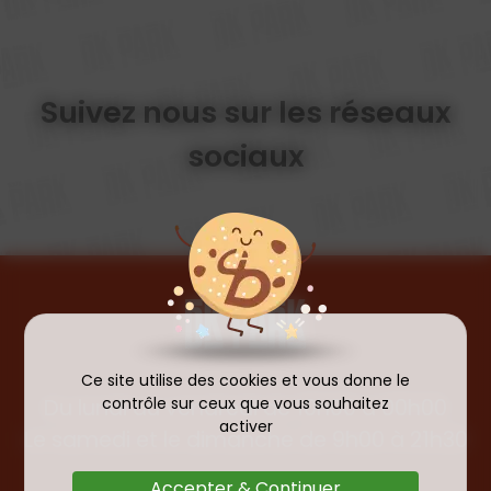
Suivez nous sur les réseaux
sociaux
Ce site utilise des cookies et vous donne le
contrôle sur ceux que vous souhaitez
Du lundi au vendredi de 10h00 à 00h00
activer
Le samedi et le dimanche de 9h00 à 21h30
Accepter & Continuer