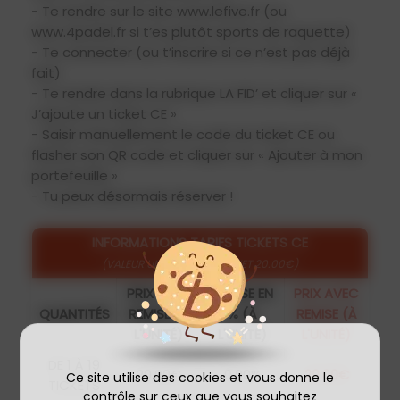
- Te rendre sur le site www.lefive.fr (ou
www.4padel.fr si t’es plutôt sports de raquette)
- Te connecter (ou t’inscrire si ce n’est pas déjà
fait)
- Te rendre dans la rubrique LA FID’ et cliquer sur «
J’ajoute un ticket CE »
- Saisir manuellement le code du ticket CE ou
flasher son QR code et cliquer sur « Ajouter à mon
portefeuille »
- Tu peux désormais réserver !
INFORMATIONS TARIFS TICKETS CE
(VALEUR UNITAIRE D'UN TICKET 20.00€)
PRIX SANS
REMISE EN
PRIX AVEC
QUANTITÉS
REMISE (À
% (À
REMISE (À
L'UNITÉ)
L'UNITÉ)
L'UNITÉ)
DE 1 À 19
20.00€
0.00%
20.00€
Ce site utilise des cookies et vous donne le
TICKETS
contrôle sur ceux que vous souhaitez