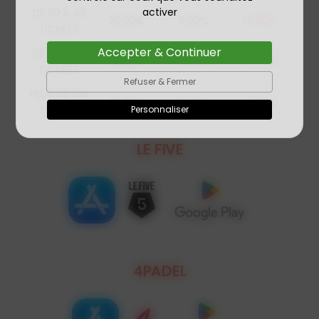
DE 20 À 49
activer
20.00€
5.00%
19.00€
TICKETS
Accepter & Continuer
DE 50 À 99
20.00€
10.00%
18.00€
TICKETS
Refuser & Fermer
PLUS DE 100
20.00€
15.00%
17.00€
TICKETS
Personnaliser
LE FIVE
4PADEL