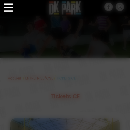
Panneau de gestion des cookies
/
/
Accueil
ENTREPRISE/CSE
TICKETS CE
Tickets CE