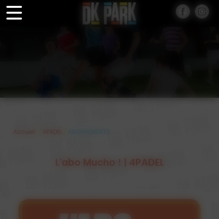
Panneau de gestion des cookies
/
/
Accueil
4PADEL
ABONNEMENTS
L'abo Mucho ! | 4PADEL