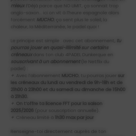
mieux !
Déjà parce que NO LIMIT, ça sonnait trop
anglo-saxon… ici on vit à l’heure espagnole alors
forcément
MUCHO
, ça sent plus le soleil, la
chaleur, la Méditerranée, le padel quoi !
Le principe est simple : avec cet abonnement,
tu
pourras jouer en quasi-illimité sur certains
créneaux
dans ton club 4PADEL Dunkerque en
souscrivant à un abonnement
(le Netflix du
padel) :
+
Avec l’abonnement
MUCHO
, tu pourras jouer
sur
les créneaux du lundi au vendredi de 9h-18h et de
21h00 à 23h00 et du samedi au dimanche
de 15h00
à 21h30.
+
On t’offre ta licence FFT pour la saison
2025/2026
(pour souscription annuelle).
+
Créneau limité à
1h30 max par jour
Renseigne-toi directement auprès de ton