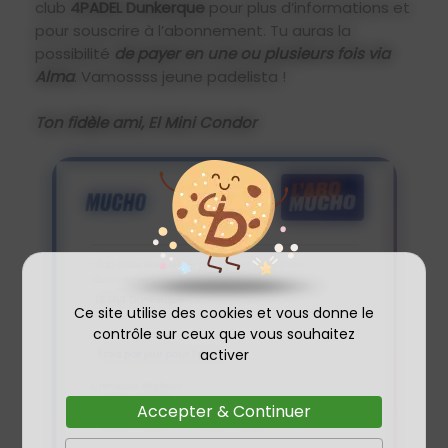
club
4PADEL Dunkerque
pour plus d’informations et
pour souscrire à l’abonnement. Tu auras la
possibilité
de payer en une ou plusieurs fois via
Alma
. Vamossss jeune padelista !
Ton fidèle ami, El Mini Condor
Ce site utilise des cookies et vous donne le
contrôle sur ceux que vous souhaitez
activer
Accepter & Continuer